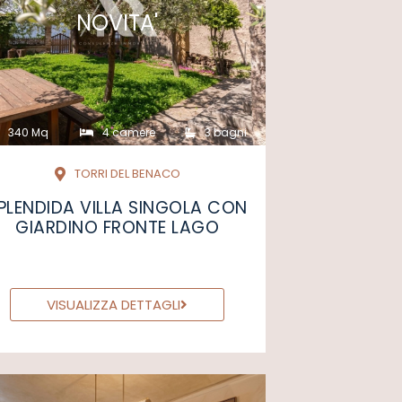
NOVITA'
340 Mq
4 camere
3 bagni
TORRI DEL BENACO
PLENDIDA VILLA SINGOLA CON
GIARDINO FRONTE LAGO
VISUALIZZA DETTAGLI