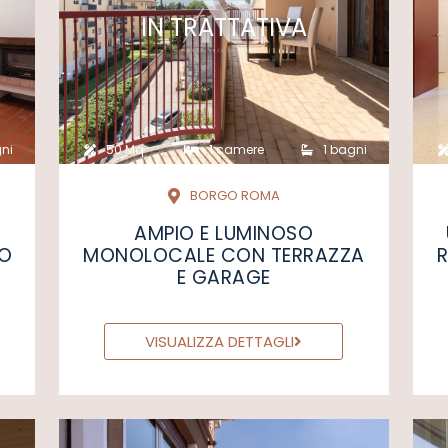
IN TRATTATIVA
ni
50 Mq
1 camere
1 bagni
BORGO ROMA
O
AMPIO E LUMINOSO
SO
MONOLOCALE CON TERRAZZA
E GARAGE
VISUALIZZA DETTAGLI