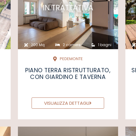
IN TRATTATIVA
gni
200 Mq
2 camere
1 bagni
PEDEMONTE
PIANO TERRA RISTRUTTURATO,
S
CON GIARDINO E TAVERNA
VISUALIZZA DETTAGLI