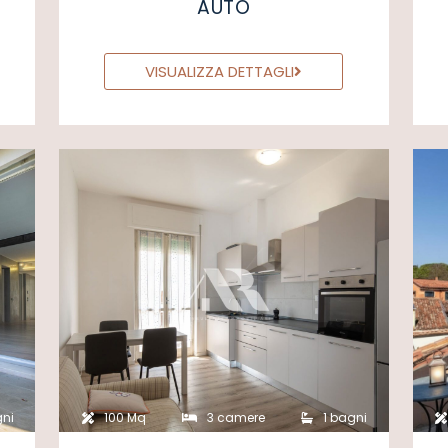
AUTO
VISUALIZZA DETTAGLI
gni
100 Mq
3 camere
1 bagni