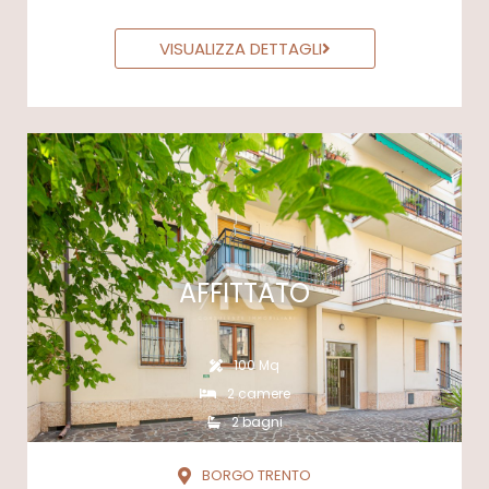
VISUALIZZA DETTAGLI
AFFITTATO
100 Mq
2 camere
2 bagni
BORGO TRENTO