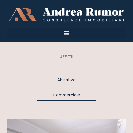
Vai
al
contenuto
AFFITTI
Abitativo
Commerciale