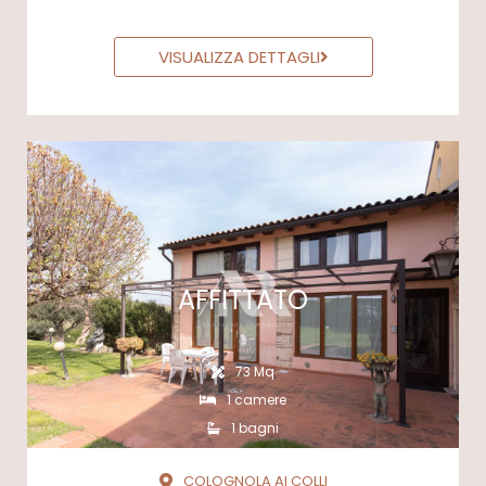
VISUALIZZA DETTAGLI
AFFITTATO
73 Mq
1 camere
1 bagni
COLOGNOLA AI COLLI