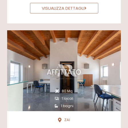
VISUALIZZA DETTAGLI
AFFITTATO
80 Mq
1 locali
1 bagni
ZAI