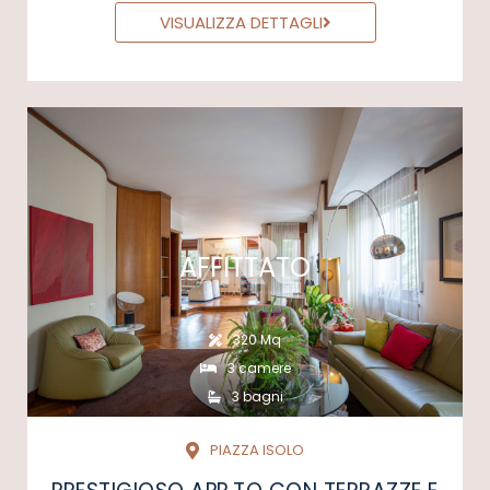
VISUALIZZA DETTAGLI
AFFITTATO
320 Mq
3 camere
3 bagni
PIAZZA ISOLO