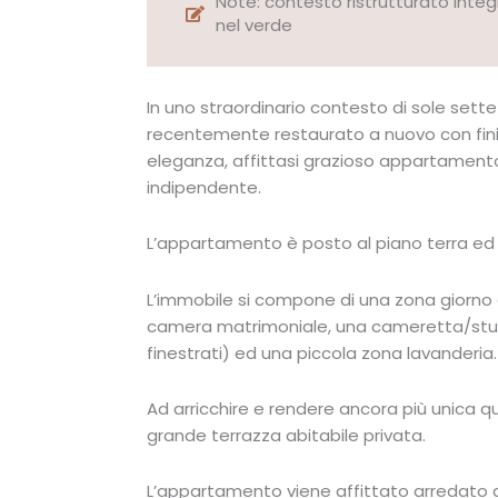
Note: contesto ristrutturato int
nel verde
In uno straordinario contesto di sole sette
recentemente restaurato a nuovo con fini
eleganza, affittasi grazioso appartament
indipendente.
L’appartamento è posto al piano terra ed
L’immobile si compone di una zona giorno
camera matrimoniale, una cameretta/stud
finestrati) ed una piccola zona lavanderia.
Ad arricchire e rendere ancora più unica q
grande terrazza abitabile privata.
L’appartamento viene affittato arredato d