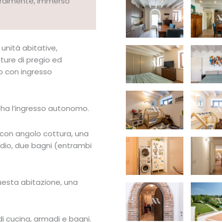
egralmente, immerso
 unità abitative,
ture di pregio ed
o con ingresso
 ha l’ingresso autonomo.
 con angolo cottura, una
io, due bagni (entrambi
uesta abitazione, una
i cucina, armadi e bagni.