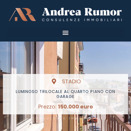
Vai
al
contenuto
STADIO
LUMINOSO TRILOCALE AL QUARTO PIANO CON
GARAGE
Prezzo:
150.000 euro