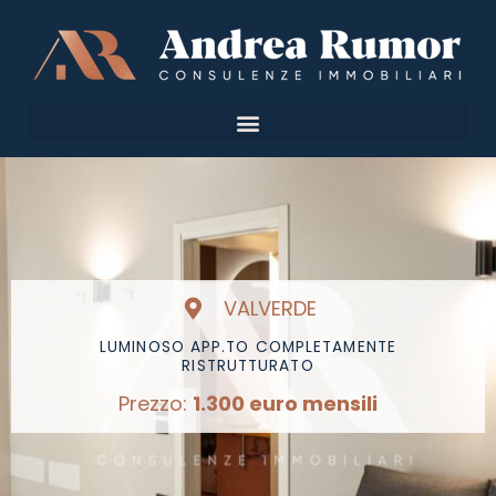
Vai
al
contenuto
VALVERDE
LUMINOSO APP.TO COMPLETAMENTE
RISTRUTTURATO
Prezzo:
1.300 euro mensili