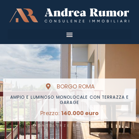
Vai
al
contenuto
BORGO ROMA
AMPIO E LUMINOSO MONOLOCALE CON TERRAZZA E
GARAGE
Prezzo:
140.000 euro